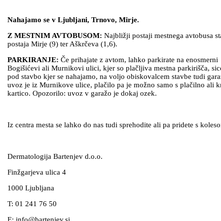
Nahajamo se v Ljubljani, Trnovo, Mirje.
Z MESTNIM AVTOBUSOM:
Najbližji postaji mestnega avtobusa st
postaja Mirje (9) ter Aškrčeva (1,6).
PARKIRANJE:
Če prihajate z avtom, lahko parkirate na enosmerni
Bogišićevi ali Murnikovi ulici, kjer so plačljiva mestna parkirišča, sic
pod stavbo kjer se nahajamo, na voljo obiskovalcem stavbe tudi gara
uvoz je iz Murnikove ulice, plačilo pa je možno samo s plačilno ali k
kartico. Opozorilo: uvoz v garažo je dokaj ozek.
Iz centra mesta se lahko do nas tudi sprehodite ali pa pridete s koles
Dermatologija Bartenjev d.o.o.
Finžgarjeva ulica 4
1000 Ljubljana
T: 01 241 76 50
E: info@bartenjev.si