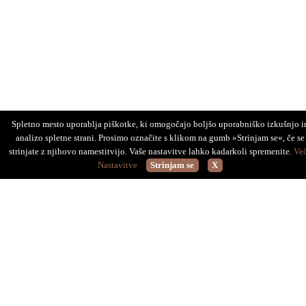
Spletno mesto uporablja piškotke, ki omogočajo boljšo uporabniško izkušnjo i
analizo spletne strani. Prosimo označite s klikom na gumb »Strinjam se«, če se
strinjate z njihovo namestitvijo. Vaše nastavitve lahko kadarkoli spremenite.
Ve
Nastavitve
Strinjam se
X
Dermatologija Bartenjev d.o.o.
Finžgarjeva ulica 4, 1000 Ljubljana
info@bartenjev.si