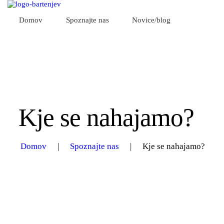
SPOZNAJTE NAS
Domov
Spoznajte nas
Novice/blog
NOVICE/BLOG
S čim se ukvarjamo
S ČIM SE UKVARJAMO
NAROČANJE
Kje se nahajamo?
Domov
Spoznajte nas
Kje se nahajamo?