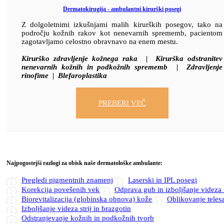
Dermatokirugija - ambulantni kirurški posegi
Z dolgoletnimi izkušnjami malih kirurških posegov, tako na
področju kožnih rakov kot nenevarnih sprememb, pacientom
zagotavljamo celostno obravnavo na enem mestu.
Kirurško zdravljenje kožnega raka | Kirurška odstranitev
nenevarnih kožnih in podkožnih sprememb | Zdravljenje
rinofime | Blefaroplastika
PREBERI VEČ
Najpogostejši razlogi za obisk naše dermatološke ambulante:
Pregledi pigmentnih znamenj
Laserski in IPL posegi
Korekcija povešenih vek
Odprava gub in izboljšanje videza
Biorevitalizacija (globinska obnova) kože
Oblikovanje teles
Izboljšanje videza strij in brazgotin
Odstranjevanje kožnih in podkožnih tvorb