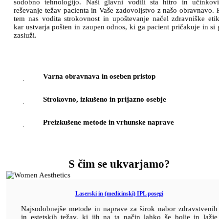
sodobno tehnologijo. Naši glavni vodili sta hitro in učinkovi
reševanje težav pacienta in Vaše zadovoljstvo z našo obravnavo. P
tem nas vodita strokovnost in upoštevanje načel zdravniške etik
kar ustvarja pošten in zaupen odnos, ki ga pacient pričakuje in si 
zasluži.
→
Varna obravnava in oseben pristop
→
Strokovno, izkušeno in prijazno osebje
→
Preizkušene metode in vrhunske naprave
S čim se ukvarjamo?
Laserski in (medicinski) IPL posegi
Najsodobnejše metode in naprave za širok nabor zdravstvenih
in estetskih težav, ki jih na ta način lahko še bolje in lažje