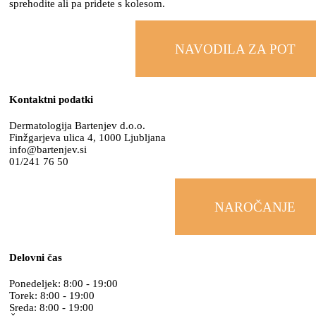
sprehodite ali pa pridete s kolesom.
NAVODILA ZA POT
Kontaktni podatki
Dermatologija Bartenjev d.o.o.
Finžgarjeva ulica 4, 1000 Ljubljana
info@bartenjev.si
01/241 76 50
NAROČANJE
Delovni čas
Ponedeljek: 8:00 - 19:00
Torek: 8:00 - 19:00
Sreda: 8:00 - 19:00