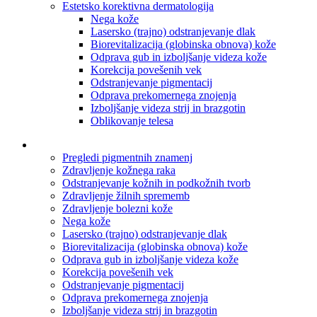
Estetsko korektivna dermatologija
Nega kože
Lasersko (trajno) odstranjevanje dlak
Biorevitalizacija (globinska obnova) kože
Odprava gub in izboljšanje videza kože
Korekcija povešenih vek
Odstranjevanje pigmentacij
Odprava prekomernega znojenja
Izboljšanje videza strij in brazgotin
Oblikovanje telesa
Pregledi pigmentnih znamenj
Zdravljenje kožnega raka
Odstranjevanje kožnih in podkožnih tvorb
Zdravljenje žilnih sprememb
Zdravljenje bolezni kože
Nega kože
Lasersko (trajno) odstranjevanje dlak
Biorevitalizacija (globinska obnova) kože
Odprava gub in izboljšanje videza kože
Korekcija povešenih vek
Odstranjevanje pigmentacij
Odprava prekomernega znojenja
Izboljšanje videza strij in brazgotin