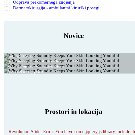
Odprava prekomernega znojenja
Dermatokirurgija - ambulantni kirurški posegi
Novice
12. Marec 2023
29. April 2021
Estetika Milošević
10. Februar 2021
Botulinum toksin - estetska in medicinska uporaba
28. Januar 2021
Varnost in uporaba kozmetičnih izdelkov
Nov trend letošnjega leta
Prostori in lokacija
Revolution Slider Error: You have some jquery.js library include th