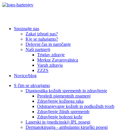
Spoznajte nas
Zakaj izbrati nas?
Kje se nahajamo?
Delovni čas in naročanje
Naši partnerji
Triglav zdravje
Merkur Zavarovalnica
Varuh zdravja
ZZZS
Novice/blog
S čim se ukvarjamo
Diagnostika kožnih sprememb in zdravljenje
Pregledi pigmentnih znamenj
Zdravljenje kožnega raka
Odstranjevanje kožnih in podkožnih tvorb
Zdravljenje žilnih sprememb
Zdravljenje bolezni kože
Laserski in (medicinski) IPL posegi
Dermatokirugija - ambulantni kirurški posegi